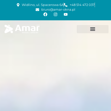
Widlino, ul. Spacerowa 6A
+48 514 472 037
biuro@amar-okna.pl