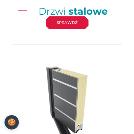
Drzwi
stalowe
SPRAWDŹ
🍪