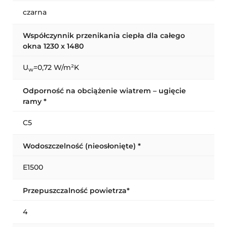
czarna
Współczynnik przenikania ciepła dla całego
okna 1230 x 1480
U
=0,72 W/m²K
w
Odporność na obciążenie wiatrem – ugięcie
ramy *
C5
Wodoszczelność (nieosłonięte) *
E1500
Przepuszczalność powietrza*
4