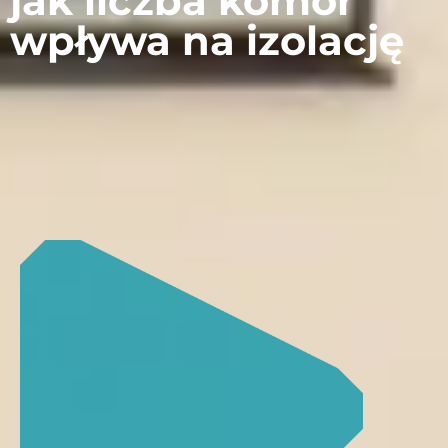
jak liczba komór
wpływa na izolację