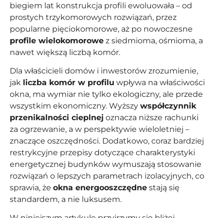
biegiem lat konstrukcja profili ewoluowała – od
prostych trzykomorowych rozwiązań, przez
popularne pięciokomorowe, aż po nowoczesne
profile wielokomorowe
z siedmioma, ośmioma, a
nawet większą liczbą komór.
Dla właścicieli domów i inwestorów zrozumienie,
jak
liczba komór w profilu
wpływa na właściwości
okna, ma wymiar nie tylko ekologiczny, ale przede
wszystkim ekonomiczny. Wyższy
współczynnik
przenikalności cieplnej
oznacza niższe rachunki
za ogrzewanie, a w perspektywie wieloletniej –
znaczące oszczędności. Dodatkowo, coraz bardziej
restrykcyjne przepisy dotyczące charakterystyki
energetycznej budynków wymuszają stosowanie
rozwiązań o lepszych parametrach izolacyjnych, co
sprawia, że
okna energooszczędne
stają się
standardem, a nie luksusem.
W niniejszym artykule przyjrzymy się bliżej