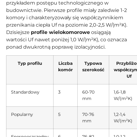
przykładem postępu technologicznego w
budownictwie. Pierwsze profile miały zaledwie 1-2
komory i charakteryzowały się współczynnikiem
przenikania ciepła Uf na poziomie 2,0-2,5 W/(m²K).
Dzisiejsze
profile wielokomorowe
osiągają
wartości Uf nawet poniżej 1,0 W/(m²K), co oznacza
ponad dwukrotną poprawę izolacyjności.
Typ profilu
Liczba
Typowa
Przybliż
komór
szerokość
współczyn
Uf
Standardowy
3
60-70
1,6-1,8
mm
W/(m²K)
Popularny
5
70-76
1,2-1,4
mm
W/(m²K)
Energooszczędny
6
76-82
1,0-1,2