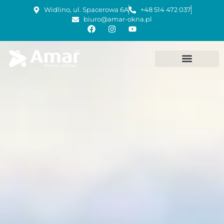
Widlino, ul. Spacerowa 6A
+48 514 472 037
biuro@amar-okna.pl