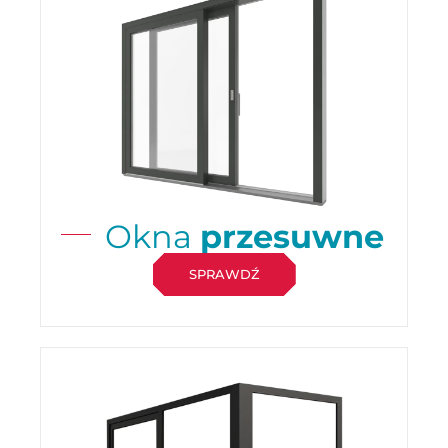
Okna
przesuwne
SPRAWDŹ