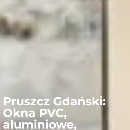
Pruszcz Gdański:
Okna PVC,
aluminiowe,