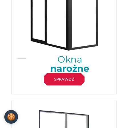
Okna
narożne
SPRAWDŹ
🍪