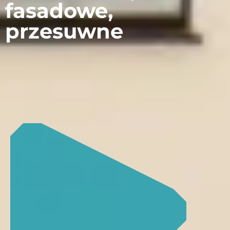
fasadowe,
przesuwne