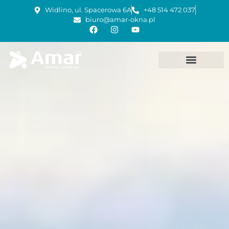
Widlino, ul. Spacerowa 6A
+48 514 472 037
biuro@amar-okna.pl