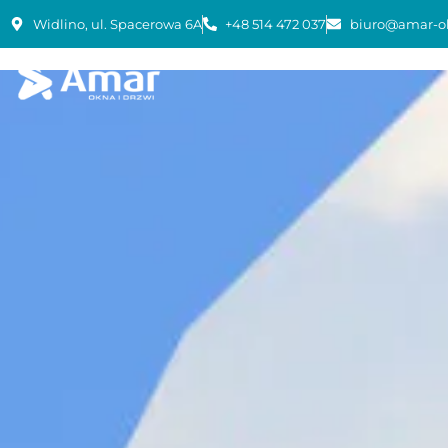
Widlino, ul. Spacerowa 6A
+48 514 472 037
biuro@amar-o