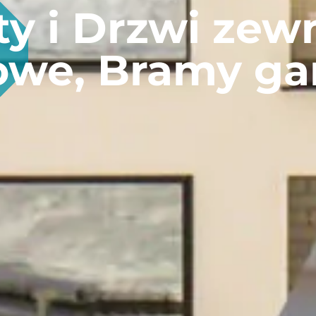
y i Drzwi zew
dowe, Bramy g