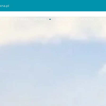
kna.pl
START
O FIRMIE
OFERTA
REALIZACJE
MONTAŻ
SER