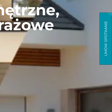
nętrzne,
arażowe
UMÓW SPOTKANIE